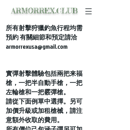
ARMORREX.CLUB
所有射擊狩獵釣魚行程均需
預約 有關細節和預定請洽
armorrexusa@gmail.com
實彈射擊體驗包括兩把来福
槍
，
一把
半自動手槍，
一把
左輪槍和
一把
霰彈槍。
請從下面例單中選擇。另可
加價升級或
加
租槍械，請注
意額外收取的費用
。
所有價位己包涵子彈另可加