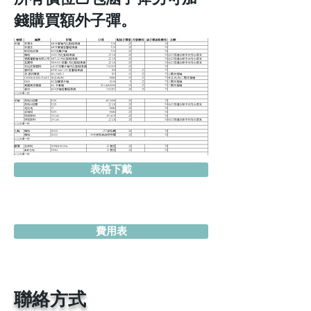
錢購買額外子彈
。
表格下戴
費用表
聯絡方式